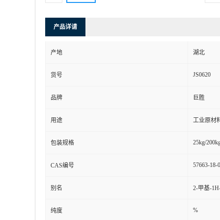
产品详请
产地
湖北
JS0620
货号
品牌
巨胜
用途
工业原材
25kg/200kg
包装规格
57663-18-
CAS编号
别名
2-甲基-1
%
纯度