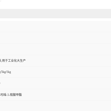
料,用于工业化大生产
/5kg/1kg
0
H-吲哚-5-羧酸甲酯