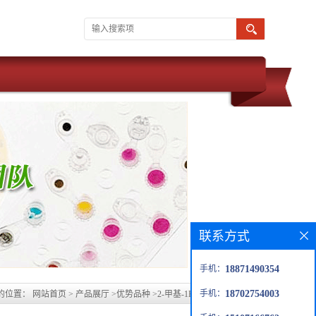
联系方式
手机：
18871490354
手机：
18702754003
的位置：
网站首页
>
产品展厅
>
优势品种
>
2-甲基-1H-吲哚-5-羧酸甲酯