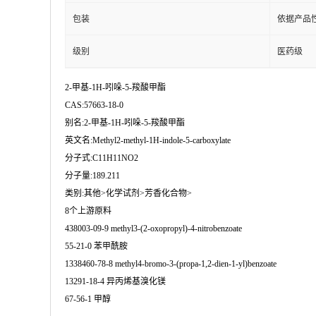
包装
依据产品
级别
医药级
2-甲基-1H-吲哚-5-羧酸甲酯
CAS:57663-18-0
别名:2-甲基-1H-吲哚-5-羧酸甲酯
英文名:Methyl2-methyl-1H-indole-5-carboxylate
分子式:C11H11NO2
分子量:189.211
类别:其他>化学试剂>芳香化合物>
8个上游原料
438003-09-9 methyl3-(2-oxopropyl)-4-nitrobenzoate
55-21-0 苯甲酰胺
1338460-78-8 methyl4-bromo-3-(propa-1,2-dien-1-yl)benzoate
13291-18-4 异丙烯基溴化镁
67-56-1 甲醇