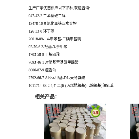
生产厂家优惠供应以下品种,欢迎咨询:
947-42-2 二苯基硅二醇
13478-10-9 氯化亚铁四水合物
126-33-0 环丁砜
20018-09-1 4-甲苯基-二碘甲基砜
92-70-6 2-羟基-3-萘甲酸
1703-58-8 丁烷四羧
7693-46-1 对硝基苯基氯甲酸酯
8006-87-9 檀香油
2792-66-7 Alpha-甲基-DL-天冬氨酸
1011714-83-2 4,4'-二[6-(丙烯酰氧基)己烷氧基]偶氮苯
相关产品：