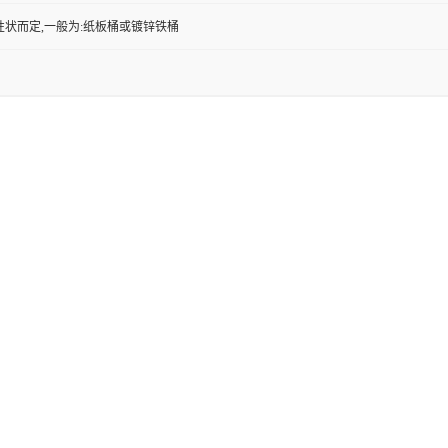
性状而定,一般为:纸板桶或镀锌铁桶