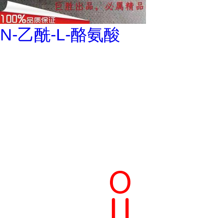
N-乙酰-L-酪氨酸