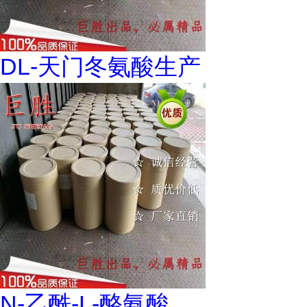
DL-天门冬氨酸生产
N-乙酰-L-酪氨酸