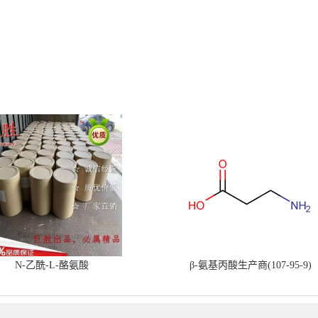
N-乙酰-L-酪氨酸
β-氨基丙酸生产商(107-95-9)