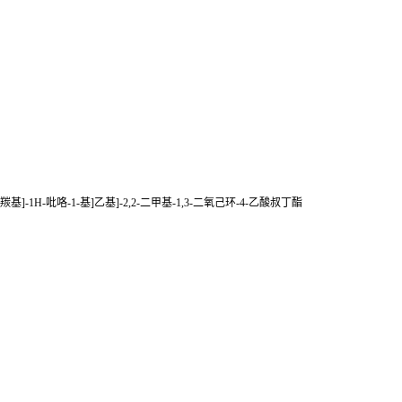
-4-[(苯胺)羰基]-1H-吡咯-1-基]乙基]-2,2-二甲基-1,3-二氧己环-4-乙酸叔丁酯