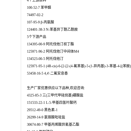
4个上游原料
100-52-7 苯甲醛
74497-02-2
107-95-9 β-丙氨酸
124401-38-3 N-苯基异丁酰乙酰胺
5个下游产品
134395-00-9 阿托伐他汀叔丁酯
125971-96-2 阿托伐他汀中间体M4
134523-00-5 阿托伐他汀
125971-95-1 (4R-cis)-6-[2-[2-(4-氟苯基)-5-(1-异丙基)-3-苯基
53458-16-5 4,4'-二氟安息香
生产厂家优惠供应以下品种,欢迎咨询:
4325-85-3 三(三甲代甲硅烷基)硼酸盐
151533-22-1 L-5-甲基四氢叶酸钙
29512-49-0 黑色素-1
26299-14-9 氯铬酸吡啶盐
30674-80-7 甲基丙烯酸异氰基乙酯