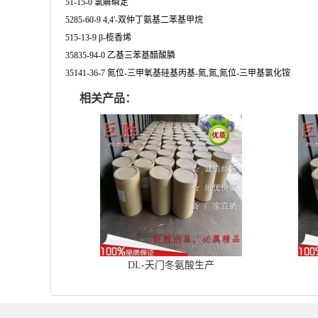
51-15-0 氯解磷定
5285-60-9 4,4'-双仲丁氨基二苯基甲烷
515-13-9 β-榄香烯
35835-94-0 乙基三苯基醋酸膦
35141-36-7 氮位-三甲氧基硅基丙基-氮,氮,氮位-三甲基氯化铵
相关产品：
DL-天门冬氨酸生产