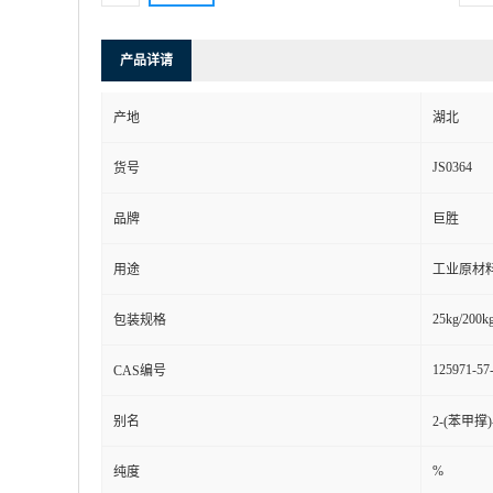
产品详请
产地
湖北
JS0364
货号
品牌
巨胜
用途
工业原材
25kg/200kg
包装规格
125971-57
CAS编号
别名
2-(苯甲撑
%
纯度