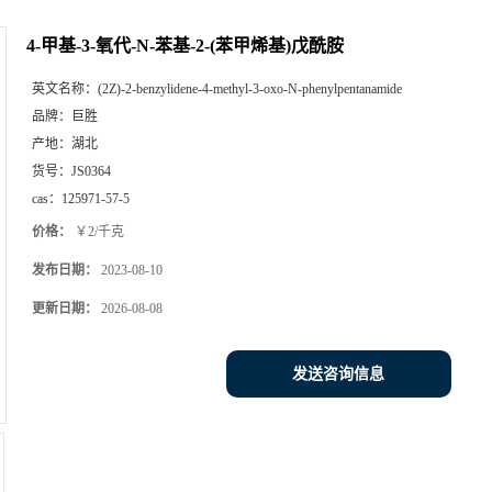
4-甲基-3-氧代-N-苯基-2-(苯甲烯基)戊酰胺
英文名称：
(2Z)-2-benzylidene-4-methyl-3-oxo-N-phenylpentanamide
品牌：
巨胜
产地：
湖北
货号：
JS0364
cas：
125971-57-5
价格：
￥2/千克
发布日期：
2023-08-10
更新日期：
2026-08-08
发送咨询信息