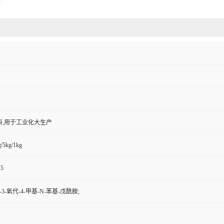
料,用于工业化大生产
/5kg/1kg
-5
)-3-氧代-4-甲基-N-苯基-戊酰胺;