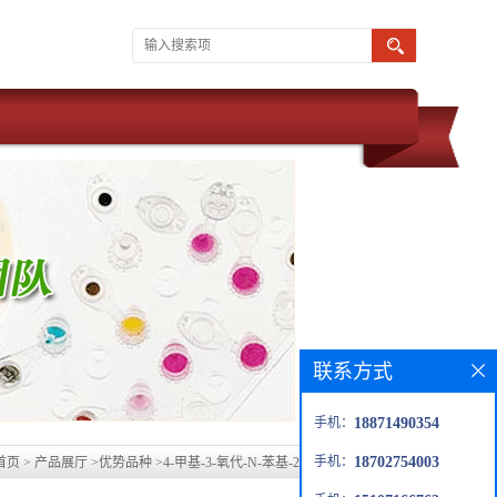
联系方式
手机：
18871490354
手机：
18702754003
首页
>
产品展厅
>
优势品种
>
4-甲基-3-氧代-N-苯基-2-(苯甲烯基)戊酰胺