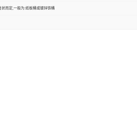
性状而定,一般为:纸板桶或镀锌铁桶