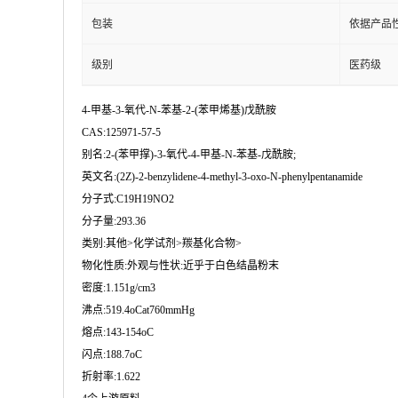
包装
依据产品
级别
医药级
4-甲基-3-氧代-N-苯基-2-(苯甲烯基)戊酰胺
CAS:125971-57-5
别名:2-(苯甲撑)-3-氧代-4-甲基-N-苯基-戊酰胺;
英文名:(2Z)-2-benzylidene-4-methyl-3-oxo-N-phenylpentanamide
分子式:C19H19NO2
分子量:293.36
类别:其他>化学试剂>羰基化合物>
物化性质:外观与性状:近乎于白色结晶粉末
密度:1.151g/cm3
沸点:519.4oCat760mmHg
熔点:143-154oC
闪点:188.7oC
折射率:1.622