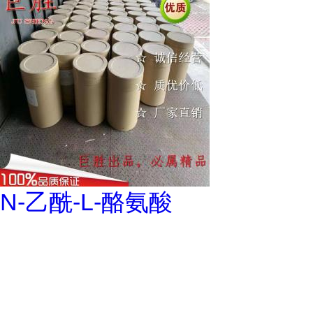
N-乙酰-L-酪氨酸