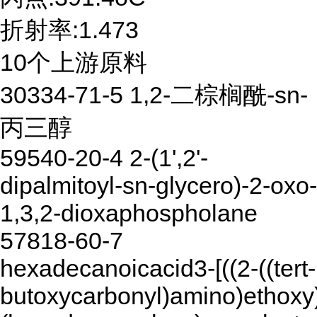
折射率:1.473
10个上游原料
30334-71-5 1,2-二棕榈酰-sn-
丙三醇
59540-20-4 2-(1',2'-
dipalmitoyl-sn-glycero)-2-oxo-
1,3,2-dioxaphospholane
57818-60-7
hexadecanoicacid3-[((2-((tert-
butoxycarbonyl)amino)ethoxy