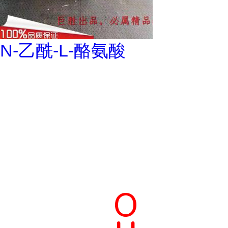
N-乙酰-L-酪氨酸