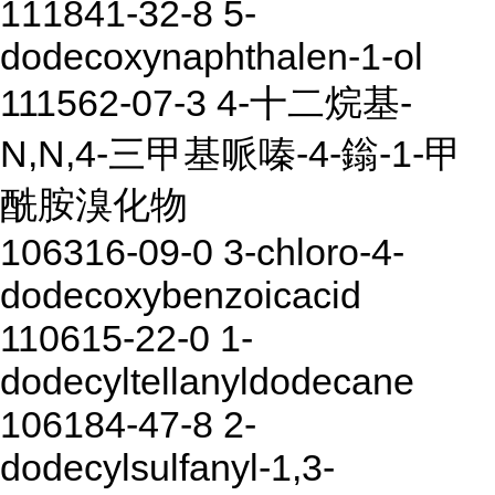
111841-32-8 5-
dodecoxynaphthalen-1-ol
111562-07-3 4-十二烷基-
N,N,4-三甲基哌嗪-4-鎓-1-甲
酰胺溴化物
106316-09-0 3-chloro-4-
dodecoxybenzoicacid
110615-22-0 1-
dodecyltellanyldodecane
106184-47-8 2-
dodecylsulfanyl-1,3-