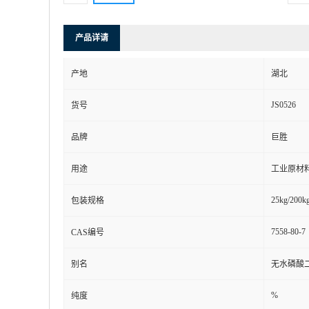
产品详请
产地
湖北
JS0526
货号
品牌
巨胜
用途
工业原材
25kg/200kg
包装规格
7558-80-7
CAS编号
别名
无水磷酸二
%
纯度