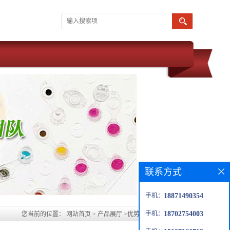
联系方式
手机：
18871490354
手机：
18702754003
您当前的位置：
网站首页
>
产品展厅
>
优势品种
>
磷酸二氢钠