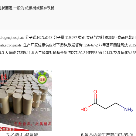
性状而定,一般为:纸板桶或镀锌铁桶
ihydrogenphosphate 分子式:H2NaO4P 分子量:119.977 类别:食品与饲料添加剂>
heavymetals,strongacids. 生产厂家优惠供应以下品种,欢迎咨询: 556-67-2 八甲基环四硅氧烷 2835
黄酸 77359-11-6 丙二酸单对硝基苄酯 75277-39-3 HEPES 钠 12143-72-5 硫化钽 63-
N-乙酰-L-酪氨酸
β-氨基丙酸生产商(107-95-9)