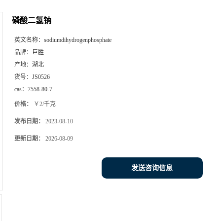
磷酸二氢钠
英文名称：
sodiumdihydrogenphosphate
品牌：
巨胜
产地：
湖北
货号：
JS0526
cas：
7558-80-7
价格：
￥2/千克
发布日期：
2023-08-10
更新日期：
2026-08-09
发送咨询信息