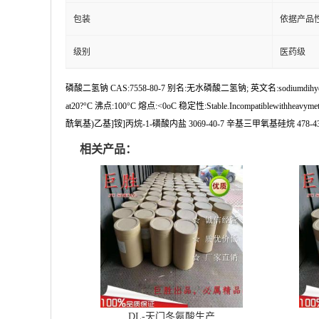
包装
依据产品
级别
医药级
磷酸二氢钠 CAS:7558-80-7 别名:无水磷酸二氢钠; 英文名:sodiumd
at20?°C 沸点:100°C 熔点:<0oC 稳定性:Stable.Incompatiblewith
酰氧基)乙基]铵]丙烷-1-磺酸内盐 3069-40-7 辛基三甲氧基硅烷 478-43-3 大
相关产品：
DL-天门冬氨酸生产