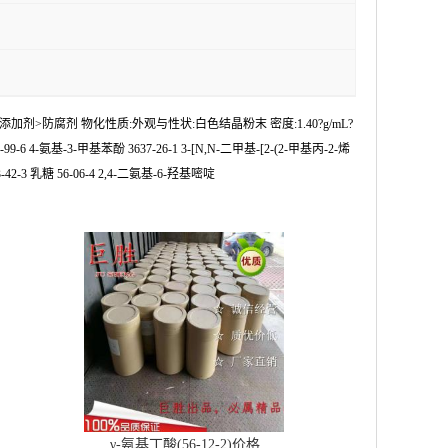
食品包装用添加剂>防腐剂 物化性质:外观与性状:白色结晶粉末 密度:1.40?g/mL?
-99-6 4-氨基-3-甲基苯酚 3637-26-1 3-[N,N-二甲基-[2-(2-甲基丙-2-烯
42-3 乳糖 56-06-4 2,4-二氨基-6-羟基嘧啶
γ-氨基丁酸(56-12-2)价格