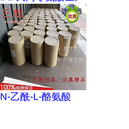
N-乙酰-L-酪氨酸