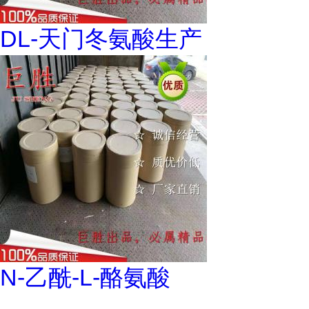
DL-天门冬氨酸生产
N-乙酰-L-酪氨酸