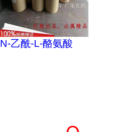
N-乙酰-L-酪氨酸