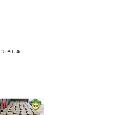
-甲基-2-异丙基环己酯