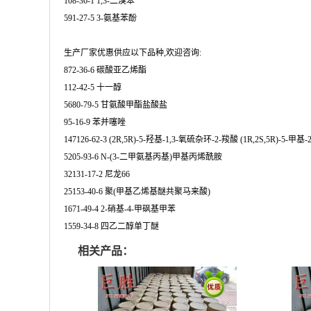
108-36-1 1,3-二溴苯
591-27-5 3-氨基苯酚
生产厂家优惠供应以下品种,欢迎咨询:
872-36-6 碳酸亚乙烯酯
112-42-5 十一醇
5680-79-5 甘氨酸甲酯盐酸盐
95-16-9 苯并噻唑
147126-62-3 (2R,5R)-5-羟基-1,3-氧硫杂环-2-羧酸 (1R,2S,5R)-5
5205-93-6 N-(3-二甲氨基丙基)甲基丙烯酰胺
32131-17-2 尼龙66
25153-40-6 聚(甲基乙烯基醚共聚马来酸)
1671-49-4 2-硝基-4-甲砜基甲苯
1559-34-8 四乙二醇单丁醚
相关产品：