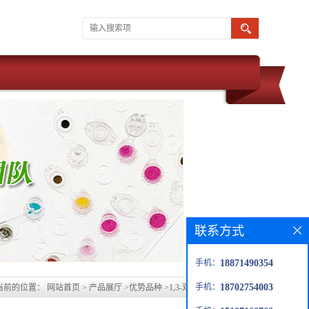
联系方式
手机：
18871490354
手机：
18702754003
当前的位置：
网站首页
>
产品展厅
>
优势品种
>
1,3-双(3-氨基苯氧基)苯