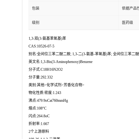
包装
依据产品
级别
医药级
1,3-双(3-氨基苯氧基)苯
CAS:10526-07-5
别名:全间位三苯二醚二胺; 1,3-二(3-氨基-苯氧基)苯; 全间位三苯二醚二胺(
英文名:1,3-Bis(3-Aminophenoxy)Benzene
分子式:C18H16N2O2
分子量:292.332
类别:其他>化学试剂>芳香化合物>
物化性质:密度:1.243
沸点:479.9oCat760mmHg
熔点:108°C
闪点:264.8oC
折射率:1.667
2个上游原料