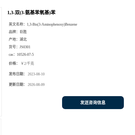
1,3-双(3-氨基苯氧基)苯
英文名称：
1,3-Bis(3-Aminophenoxy)Benzene
品牌：
巨胜
产地：
湖北
货号：
JS0301
cas：
10526-07-5
价格：
￥2/千克
发布日期：
2023-08-10
更新日期：
2026-08-09
发送咨询信息