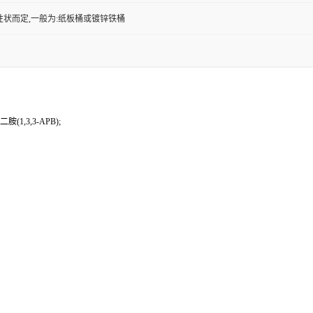
性状而定,一般为:纸板桶或镀锌铁桶
1,3,3-APB);