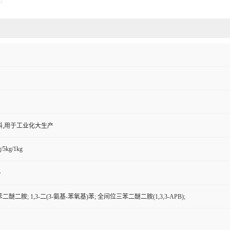
料,用于工业化大生产
/5kg/1kg
5
醚二胺; 1,3-二(3-氨基-苯氧基)苯; 全间位三苯二醚二胺(1,3,3-APB);