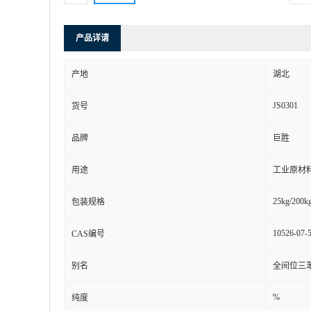
产品详请
产地
湖北
JS0301
货号
品牌
巨胜
用途
工业原材
25kg/200kg
包装规格
10526-07-
CAS编号
别名
全间位三苯二
%
纯度