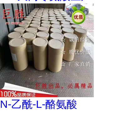
N-乙酰-L-酪氨酸