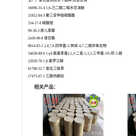
生产厂家优惠供应以下品种,欢迎咨询:
16096-31-4 1,6-己二醇二缩水甘油醚
31852-84-3 聚三亚甲级碳酸酯
534-17-8 碳酸铯
99-50-3 原儿茶酸
2439-99-8 增甘膦
9014-85-1 2,4,7,9-四甲基-5-癸炔-4,7-二醇异氧化物
54628-89-6 1-(4-氨基苯基)-2,3-二氢-1,3,3-三甲基-1H-茚-5-胺
22029-76-1 β-紫罗兰醇
61788-32-7 氢化三联苯
17475-67-1 乙酰丙酮铪
相关产品：