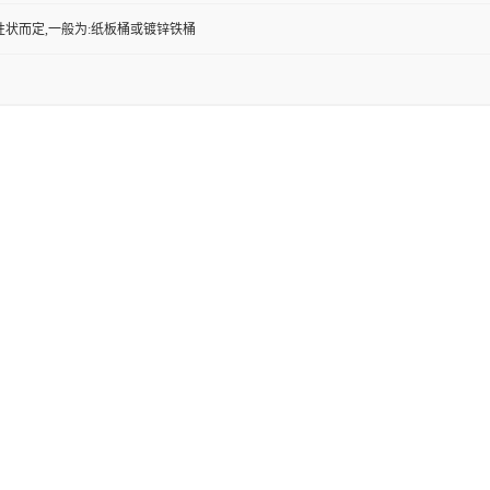
性状而定,一般为:纸板桶或镀锌铁桶