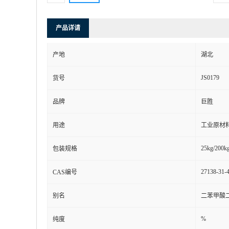
产品详请
产地
湖北
JS0179
货号
品牌
巨胜
用途
工业原材
25kg/200kg
包装规格
27138-31-
CAS编号
别名
二苯甲酸二
%
纯度