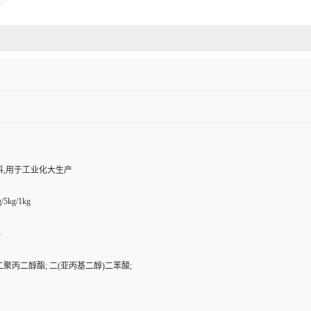
料,用于工业化大生产
/5kg/1kg
4
聚丙二醇酯; 二(亚丙基二醇)二苯酸;