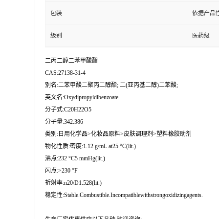
包装
依据产品
级别
医药级
二丙二醇二苯甲酸酯
CAS:27138-31-4
别名:二苯甲酸二聚丙二醇酯; 二(亚丙基二醇)二苯酸;
英文名:Oxydipropyldibenzoate
分子式:C20H22O5
分子量:342.386
类别:日用化学品>化妆品原料>皮肤调理剂>塑料橡胶助剂
物化性质:密度:1.12 g/mL at25 °C(lit.)
沸点:232 °C5 mmHg(lit.)
闪点:>230 °F
折射率:n20/D1.528(lit.)
稳定性:Stable.Combustible.Incompatiblewithstrongoxidizingagents.