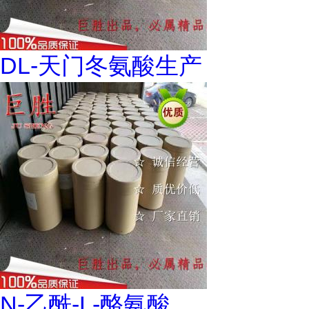
DL-天门冬氨酸生产
N-乙酰-L-酪氨酸